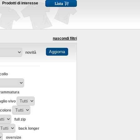
Prodotti di interesse
nascondi filtri
novità
collo
rammatura
aglio vivo
icolore
full zip
back longer
oversize