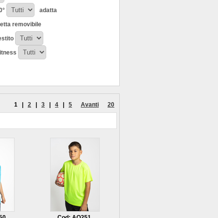
0°
adatta
hetta removibile
estito
fitness
1
|
2
|
3
|
4
|
5
Avanti
20
50
Cod: AQ251