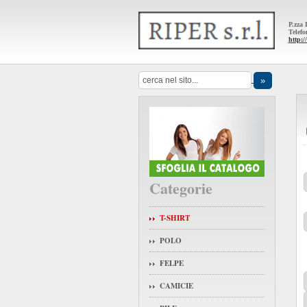
P.zza
Telef
http:/
Categorie
T-SHIRT
POLO
FELPE
CAMICIE