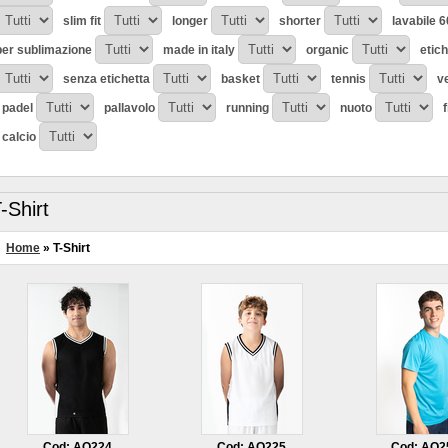
slim fit
longer
shorter
lavabile 6
per sublimazione
made in italy
organic
etic
senza etichetta
basket
tennis
v
padel
pallavolo
running
nuoto
calcio
-Shirt
Home
» T-Shirt
Cod: AQ224
Cod: AQ225
Cod: AQ2