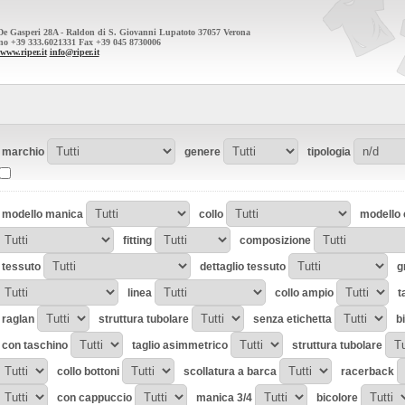
 De Gasperi 28A - Raldon di S. Giovanni Lupatoto 37057 Verona
ono +39 333.6021331 Fax +39 045 8730006
/www.riper.it
info@riper.it
marchio
genere
tipologia
modello manica
collo
modello 
fitting
composizione
tessuto
dettaglio tessuto
g
linea
collo ampio
t
raglan
struttura tubolare
senza etichetta
b
con taschino
taglio asimmetrico
struttura tubolare
collo bottoni
scollatura a barca
racerback
con cappuccio
manica 3/4
bicolore