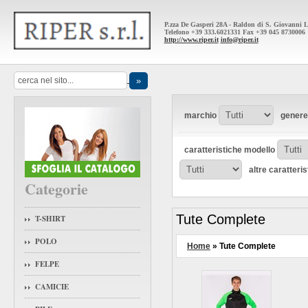
P.zza De Gasperi 28A - Raldon di S. Giovanni 
Telefono +39 333.6021331 Fax +39 045 8730006
http://www.riper.it
info@riper.it
marchio
genere
caratteristiche modello
altre caratteri
Categorie
Tute Complete
T-SHIRT
POLO
Home
» Tute Complete
FELPE
CAMICIE